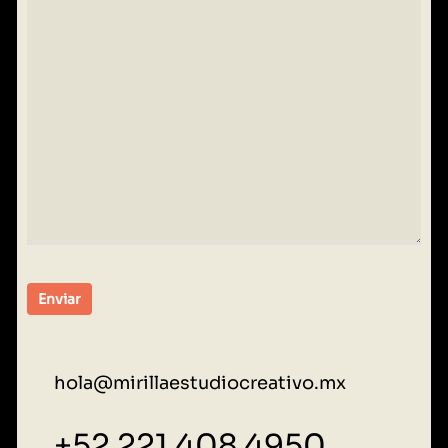
hola@mirillaestudiocreativo.mx
+52 221 408 4950